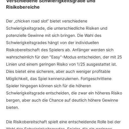
Verschiedene Schwierigkeitsgrade und
Risikobereiche
Der „chicken road slot“ bietet verschiedene
Schwierigkeitsgrade, die unterschiedliche Risiken und
potenzielle Gewinne mit sich bringen. Die Wahl des
Schwierigkeitsgrades hängt von der individuellen
Risikobereitschaft des Spielers ab. Anfänger werden sich
wahrscheinlich für den "Easy"-Modus entscheiden, der mit 25
Linien und einem geringen Risiko von 1/25 ausgestattet ist.
Dies bietet eine sicherere, aber auch weniger profitable
Möglichkeit, das Spiel kennenzulernen. Fortgeschrittene
Spieler hingegen können sich für die höheren
Schwierigkeitsgrade entscheiden, die zwar ein höheres Risiko
bergen, aber auch die Chance auf deutlich höhere Gewinne
bieten.
Die Risikobereitschaft spielt eine entscheidende Rolle bei der
Wahl des Schwierigkeitsgrades. Spieler, die ein geringes