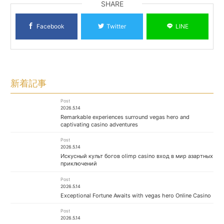
Facebook
Twitter
LINE
新着記事
Post
2026.5.14
Remarkable experiences surround vegas hero and
captivating casino adventures
Post
2026.5.14
Искусный культ богов olimp casino вход в мир азартных
приключений
Post
2026.5.14
Exceptional Fortune Awaits with vegas hero Online Casino
Post
2026.5.14