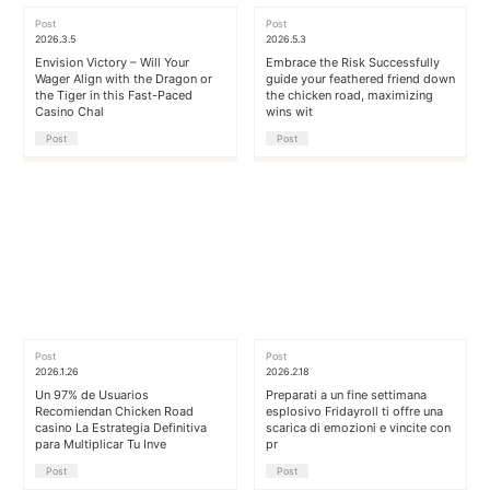
Post
Post
2026.3.5
2026.5.3
Envision Victory – Will Your
Embrace the Risk Successfully
Wager Align with the Dragon or
guide your feathered friend down
the Tiger in this Fast-Paced
the chicken road, maximizing
Casino Chal
wins wit
Post
Post
Post
Post
2026.1.26
2026.2.18
Un 97% de Usuarios
Preparati a un fine settimana
Recomiendan Chicken Road
esplosivo Fridayroll ti offre una
casino La Estrategia Definitiva
scarica di emozioni e vincite con
para Multiplicar Tu Inve
pr
Post
Post