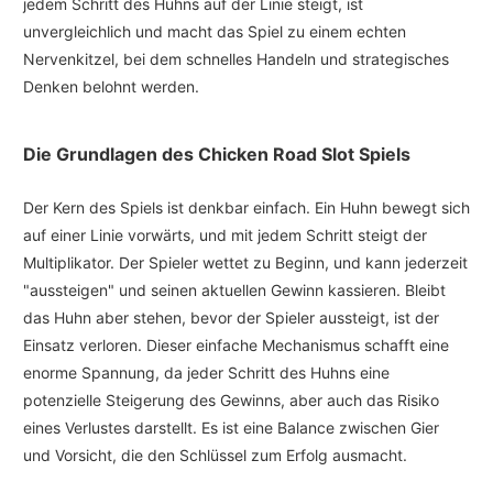
jedem Schritt des Huhns auf der Linie steigt, ist
unvergleichlich und macht das Spiel zu einem echten
Nervenkitzel, bei dem schnelles Handeln und strategisches
Denken belohnt werden.
Die Grundlagen des Chicken Road Slot Spiels
Der Kern des Spiels ist denkbar einfach. Ein Huhn bewegt sich
auf einer Linie vorwärts, und mit jedem Schritt steigt der
Multiplikator. Der Spieler wettet zu Beginn, und kann jederzeit
"aussteigen" und seinen aktuellen Gewinn kassieren. Bleibt
das Huhn aber stehen, bevor der Spieler aussteigt, ist der
Einsatz verloren. Dieser einfache Mechanismus schafft eine
enorme Spannung, da jeder Schritt des Huhns eine
potenzielle Steigerung des Gewinns, aber auch das Risiko
eines Verlustes darstellt. Es ist eine Balance zwischen Gier
und Vorsicht, die den Schlüssel zum Erfolg ausmacht.