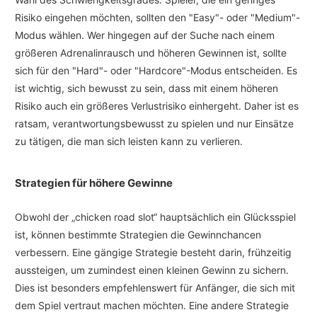
Risiko eingehen möchten, sollten den "Easy"- oder "Medium"-
Modus wählen. Wer hingegen auf der Suche nach einem
größeren Adrenalinrausch und höheren Gewinnen ist, sollte
sich für den "Hard"- oder "Hardcore"-Modus entscheiden. Es
ist wichtig, sich bewusst zu sein, dass mit einem höheren
Risiko auch ein größeres Verlustrisiko einhergeht. Daher ist es
ratsam, verantwortungsbewusst zu spielen und nur Einsätze
zu tätigen, die man sich leisten kann zu verlieren.
Strategien für höhere Gewinne
Obwohl der „chicken road slot“ hauptsächlich ein Glücksspiel
ist, können bestimmte Strategien die Gewinnchancen
verbessern. Eine gängige Strategie besteht darin, frühzeitig
aussteigen, um zumindest einen kleinen Gewinn zu sichern.
Dies ist besonders empfehlenswert für Anfänger, die sich mit
dem Spiel vertraut machen möchten. Eine andere Strategie