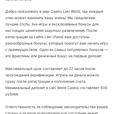
Добро пожаловать в мир Casino Laki World, где каждый
спин может изменить вашу жизнь! Мы предлагаем
лучшие слоты, live-игры и эксклюзивные бонусы для
настоящих ценителей азартных развлечений. После
регистрации на сайте Laki (Лаки) вам доступны
разнообразные бонусы, которые помогут вам начать игру
с преимуществом. Один из самых популярных бонусов —
это фриспины или денежный бонус на первый депозит.
Максимальный срок составляет до 72 часов после
прохождения верификации. Играть на деньги можно
сразу после регистрации и пополнения счета.
Минимальный депозит в Laki World Casino составляет 500
рублей.
Ответственность за соблюдение законодательства вашей
страны и за ваше психологическое состояние лежит