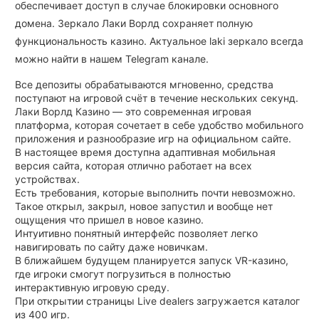
обеспечивает доступ в случае блокировки основного
домена. Зеркало Лаки Ворлд сохраняет полную
функциональность казино. Актуальное laki зеркало всегда
можно найти в нашем Telegram канале.
Все депозиты обрабатываются мгновенно, средства
поступают на игровой счёт в течение нескольких секунд.
Лаки Ворлд Казино — это современная игровая
платформа, которая сочетает в себе удобство мобильного
приложения и разнообразие игр на официальном сайте.
В настоящее время доступна адаптивная мобильная
версия сайта, которая отлично работает на всех
устройствах.
Есть требования, которые выполнить почти невозможно.
Такое открыл, закрыл, новое запустил и вообще нет
ощущения что пришел в новое казино.
Интуитивно понятный интерфейс позволяет легко
навигировать по сайту даже новичкам.
В ближайшем будущем планируется запуск VR-казино,
где игроки смогут погрузиться в полностью
интерактивную игровую среду.
При открытии страницы Live dealers загружается каталог
из 400 игр.