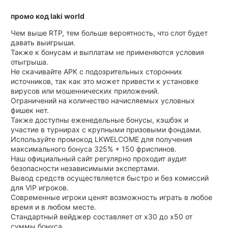
промо код laki world
Чем выше RTP, тем больше вероятность, что слот будет
давать выигрыши.
Также к бонусам и выплатам не применяются условия
отыгрыша.
Не скачивайте APK с подозрительных сторонних
источников, так как это может привести к установке
вирусов или мошеннических приложений.
Ограничений на количество начисляемых условных
фишек нет.
Также доступны еженедельные бонусы, кэшбэк и
участие в турнирах с крупными призовыми фондами.
Используйте промокод LKWELCOME для получения
максимального бонуса 325% + 150 фриспинов.
Наш официальный сайт регулярно проходит аудит
безопасности независимыми экспертами.
Вывод средств осуществляется быстро и без комиссий
для VIP игроков.
Современные игроки ценят возможность играть в любое
время и в любом месте.
Стандартный вейджер составляет от x30 до x50 от
суммы бонуса.