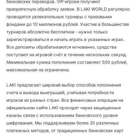
банковских переводов. VIP-игроки получают
приоритетную обработку заявок. В LAKI WORLD регулярно
проводятся увлекательные турниры с призовыми
фондами до 10 миллионов рублей. Участие в большинстве
турниров абсолютно бесплатное - нужно только
зарегистрироваться и начать играть в указанных играх.
Все депозиты обрабатываются мгновенно, средства
поступают на игровой счёт в течение нескольких секунд.
Минимальная сумма пополнения составляет 500 рублей,
максимальная не ограничена.
LAKI предлагает широкий выбор способов пополнения
счета и вывода выигрышей, учитывая потребности
игроков из разных стран. Все финансовые операции на
официальном сайте LAKI проходят через защищенные
каналы связи с использованием банковского уровня
шифрования. Мы поддерживаем более 20 различных
платежных методов, от традиционных банковских карт