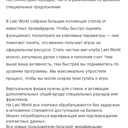
специальные предложения.
В Laki World собрана большая коллекция слотов от
известных провайдеров. Чтобы быстро оценить
функционал, посмотрите на ключевые параметры — они
помогают понять, что именно получает игрок на
официальном ресурсе. Стать частью вип клуба Laki World
можно, регулярно делая ставки и пополняя счет. Чем
выше ваша активность, тем быстрее вы подниметесь по
уровням программы. Мы максимально упростили
процесс, чтобы вы могли скорее приступить к игре.
Виртуальные фишки нужны для ставок и активации
дополнительных опций вроде специальных раундов или
фриспинов.
На Laki World все платежи обрабатываются без задержек
и мгновенно становятся доступными на балансе.
Может потребоваться верификация или подтверждение
контактных данных.
Все новые пользователи проходят верификацию