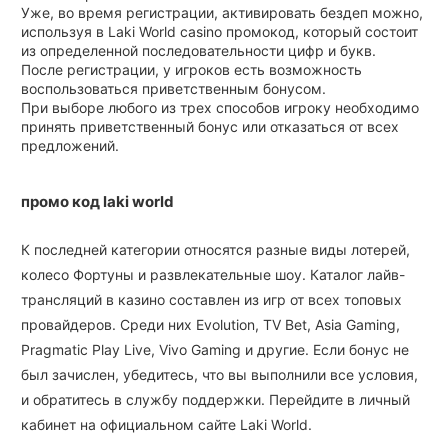
Уже, во время регистрации, активировать бездеп можно,
используя в Laki World casino промокод, который состоит
из определенной последовательности цифр и букв.
После регистрации, у игроков есть возможность
воспользоваться приветственным бонусом.
При выборе любого из трех способов игроку необходимо
принять приветственный бонус или отказаться от всех
предложений.
промо код laki world
К последней категории относятся разные виды лотерей,
колесо Фортуны и развлекательные шоу. Каталог лайв-
трансляций в казино составлен из игр от всех топовых
провайдеров. Среди них Evolution, TV Bet, Asia Gaming,
Pragmatic Play Live, Vivo Gaming и другие. Если бонус не
был зачислен, убедитесь, что вы выполнили все условия,
и обратитесь в службу поддержки. Перейдите в личный
кабинет на официальном сайте Laki World.