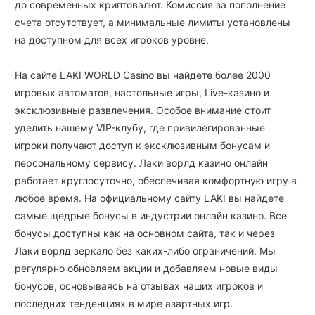
до современных криптовалют. Комиссия за пополнение
счета отсутствует, а минимальные лимиты установлены
на доступном для всех игроков уровне.
На сайте LAKI WORLD Casino вы найдете более 2000
игровых автоматов, настольные игры, Live-казино и
эксклюзивные развлечения. Особое внимание стоит
уделить нашему VIP-клубу, где привилегированные
игроки получают доступ к эксклюзивным бонусам и
персональному сервису. Лаки ворлд казино онлайн
работает круглосуточно, обеспечивая комфортную игру в
любое время. На официальному сайту LAKI вы найдете
самые щедрые бонусы в индустрии онлайн казино. Все
бонусы доступны как на основном сайта, так и через
Лаки ворлд зеркало без каких-либо ограничений. Мы
регулярно обновляем акции и добавляем новые виды
бонусов, основываясь на отзывах наших игроков и
последних тенденциях в мире азартных игр.