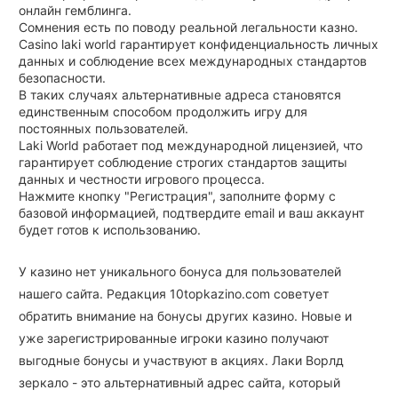
онлайн гемблинга.
Сомнения есть по поводу реальной легальности казно.
Casino laki world гарантирует конфиденциальность личных
данных и соблюдение всех международных стандартов
безопасности.
В таких случаях альтернативные адреса становятся
единственным способом продолжить игру для
постоянных пользователей.
Laki World работает под международной лицензией, что
гарантирует соблюдение строгих стандартов защиты
данных и честности игрового процесса.
Нажмите кнопку "Регистрация", заполните форму с
базовой информацией, подтвердите email и ваш аккаунт
будет готов к использованию.
У казино нет уникального бонуса для пользователей
нашего сайта. Редакция 10topkazino.com советует
обратить внимание на бонусы других казино. Новые и
уже зарегистрированные игроки казино получают
выгодные бонусы и участвуют в акциях. Лаки Ворлд
зеркало - это альтернативный адрес сайта, который