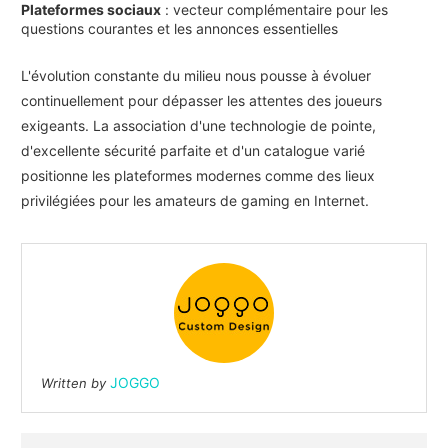
Plateformes sociaux
: vecteur complémentaire pour les
questions courantes et les annonces essentielles
L'évolution constante du milieu nous pousse à évoluer
continuellement pour dépasser les attentes des joueurs
exigeants. La association d'une technologie de pointe,
d'excellente sécurité parfaite et d'un catalogue varié
positionne les plateformes modernes comme des lieux
privilégiées pour les amateurs de gaming en Internet.
JOGGO