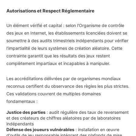
Autorisations et Respect Réglementaire
Un élément vérifié et capital : selon l'Organisme de contrôle
des jeux en Internet, les établissements licenciées doivent se
soumettre à des audits trimestriels indépendants pour vérifier
l'impartialité de leurs systèmes de création aléatoire. Cette
contrainte garantit que les résultats des jeux restent
complètement impartiaux et incapables à manipuler.
Les accréditations délivrées par de organismes mondiaux
reconnus certifient du observance des règles les plus strictes.
Ces validations couvrent de multiples domaines
fondamentaux :
Justice des parties
: audit régulière des taux de reversement
et des créateurs de chiffres aléatoires par de laboratoires
indépendants
Défense des joueurs vulnérables
: installation en œuvre
d'outils de jeu responsable intégrant des plafonds de mise,