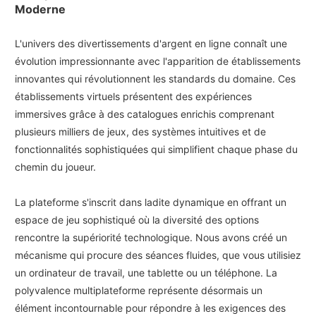
Moderne
L'univers des divertissements d'argent en ligne connaît une
évolution impressionnante avec l'apparition de établissements
innovantes qui révolutionnent les standards du domaine. Ces
établissements virtuels présentent des expériences
immersives grâce à des catalogues enrichis comprenant
plusieurs milliers de jeux, des systèmes intuitives et de
fonctionnalités sophistiquées qui simplifient chaque phase du
chemin du joueur.
La plateforme s'inscrit dans ladite dynamique en offrant un
espace de jeu sophistiqué où la diversité des options
rencontre la supériorité technologique. Nous avons créé un
mécanisme qui procure des séances fluides, que vous utilisiez
un ordinateur de travail, une tablette ou un téléphone. La
polyvalence multiplateforme représente désormais un
élément incontournable pour répondre à les exigences des