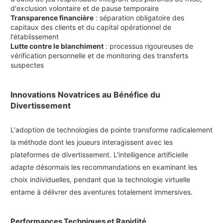
d'exclusion volontaire et de pause temporaire
Transparence financière
: séparation obligatoire des
capitaux des clients et du capital opérationnel de
l'établissement
Lutte contre le blanchiment
: processus rigoureuses de
vérification personnelle et de monitoring des transferts
suspectes
Innovations Novatrices au Bénéfice du
Divertissement
L'adoption de technologies de pointe transforme radicalement
la méthode dont les joueurs interagissent avec les
plateformes de divertissement. L'intelligence artificielle
adapte désormais les recommandations en examinant les
choix individuelles, pendant que la technologie virtuelle
entame à délivrer des aventures totalement immersives.
Performances Techniques et Rapidité