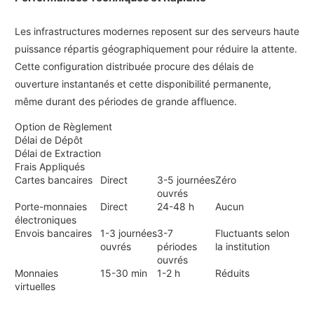
Les infrastructures modernes reposent sur des serveurs haute
puissance répartis géographiquement pour réduire la attente.
Cette configuration distribuée procure des délais de
ouverture instantanés et cette disponibilité permanente,
même durant des périodes de grande affluence.
Option de Règlement
Délai de Dépôt
Délai de Extraction
Frais Appliqués
Cartes bancaires
Direct
3-5 journées
Zéro
ouvrés
Porte-monnaies
Direct
24-48 h
Aucun
électroniques
Envois bancaires
1-3 journées
3-7
Fluctuants selon
ouvrés
périodes
la institution
ouvrés
Monnaies
15-30 min
1-2 h
Réduits
virtuelles