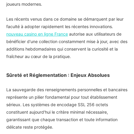
joueurs modernes.
Les récents venus dans ce domaine se démarquent par leur
faculté à adopter rapidement les récentes innovations.
nouveau casino en ligne France
autorise aux utilisateurs de
bénéficier d'une collection constamment mise à jour, avec des
additions hebdomadaires qui conservent la curiosité et la
fraîcheur au cœur de la pratique.
Sûreté et Réglementation : Enjeux Absolues
La sauvegarde des renseignements personnelles et bancaires
représente un pilier fondamental pour tout établissement
sérieux. Les systèmes de encodage SSL 256 octets
constituent aujourd'hui le critère minimal nécessaire,
garantissant que chaque transaction et toute information
délicate reste protégée.