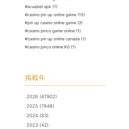
ecuabet apk (1)
casino pin up online game (15)
pin up casino online game (2)
casino pinco game online (1)
casino pin up online canada (1)
casino pinco online KG (1)
掲載年
2026 (47902)
2025 (7848)
2024 (83)
2023 (42)