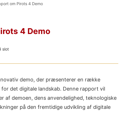
pport om Pirots 4 Demo
irots 4 Demo
4 slot
novativ demo, der præsenterer en række
for det digitale landskab. Denne rapport vil
ter af demoen, dens anvendelighed, teknologiske
kninger på den fremtidige udvikling af digitale