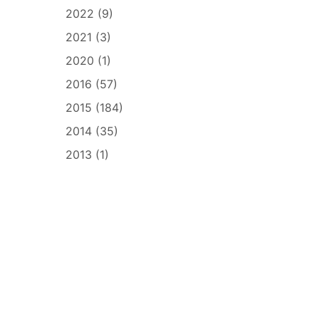
2022 (9)
2021 (3)
2020 (1)
2016 (57)
2015 (184)
2014 (35)
2013 (1)